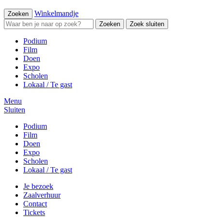
Winkelmandje
Zoeken
Zoeken
Zoek sluiten
Podium
Film
Doen
Expo
Scholen
Lokaal / Te gast
Menu
Sluiten
Podium
Film
Doen
Expo
Scholen
Lokaal / Te gast
Je bezoek
Zaalverhuur
Contact
Tickets