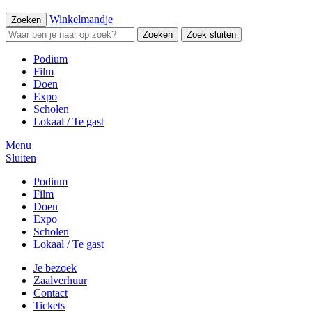
Winkelmandje
Zoeken
Zoeken
Zoek sluiten
Podium
Film
Doen
Expo
Scholen
Lokaal / Te gast
Menu
Sluiten
Podium
Film
Doen
Expo
Scholen
Lokaal / Te gast
Je bezoek
Zaalverhuur
Contact
Tickets