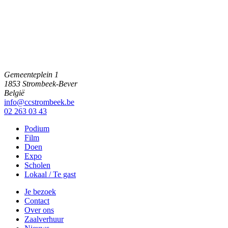
Gemeenteplein 1
1853 Strombeek-Bever
België
info@ccstrombeek.be
02 263 03 43
Podium
Film
Doen
Expo
Scholen
Lokaal / Te gast
Je bezoek
Contact
Over ons
Zaalverhuur