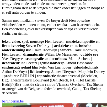
terugvinden en de stad en de mensen weer opzoeken. In
Birmingham stelt ze de vragen die haar vader liet liggen en hoopt ze
er zelf antwoorden te vinden.
Samen met muzikant Steven De bruyn deelt Fien op scène
videobeelden van toen en nu, en het resultaat van haar zoektocht.
Een voorstelling over het verstrijken van de tijd en verschillende
stadia van gemis.
tekst, video, spel, montage
Fien Leysen |
muziekcompositie en
live uitvoering
Steven De bruyn |
artistieke en technische
ondersteuning usa
Claire Hoofwijk |
camera
Claire Hoofwijk,
Fien Leysen |
dramaturgie
Willem De Maeseneer |
outside eye
Yves Degryse |
scenografie en decorbouw
Manu Siebens |
decorateur
Ina Peeters |
geluidsontwerp
Arnold Bastiaanse |
eindmixage geluid film
Peter Van Laerhoven |
geluidstechniek
Arthur De Vuyst |
lichtontwerp
Jannes Dierynck, Marjolein Demey
|
productie
BERLIN |
coproductie
theater arsenaal (Mechelen,
BE), Theaterfestival Boulevard (Den Bosch, NL), Het Laatste
Bedrijf (BE) |
met de steun van
de Vlaamse Overheid, Tax Shelter
maatregel van de Belgische federale overheid, Gallop Tax Shelter,
deAuteurs
berlinberlin.be