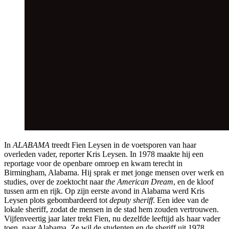
In
ALABAMA
treedt Fien Leysen in de voetsporen van haar
overleden vader, reporter Kris Leysen. In 1978 maakte hij een
reportage voor de openbare omroep en kwam terecht in
Birmingham, Alabama. Hij sprak er met jonge mensen over werk en
studies, over de zoektocht naar
the American Dream
, en de kloof
tussen arm en rijk. Op zijn eerste avond in Alabama werd Kris
Leysen plots gebombardeerd tot
deputy sheriff
. Een idee van de
lokale sheriff, zodat de mensen in de stad hem zouden vertrouwen.
Vijfenveertig jaar later trekt Fien, nu dezelfde leeftijd als haar vader
toen, naar Alabama. Ze wil de studenten en de sheriff uit 1978