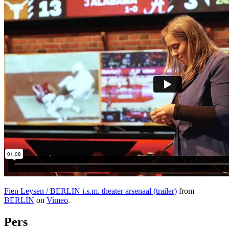
Fien Leysen / BERLIN i.s.m. theater arsenaal (trailer)
from
BERLIN
on
Vimeo
.
Pers