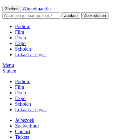
Winkelmandje
Zoeken
Zoeken
Zoek sluiten
Podium
Film
Doen
Expo
Scholen
Lokaal / Te gast
Menu
Sluiten
Podium
Film
Doen
Expo
Scholen
Lokaal / Te gast
Je bezoek
Zaalverhuur
Contact
Tickets