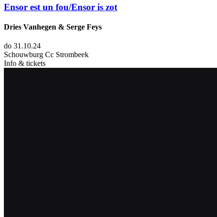
Ensor est un fou/Ensor is zot
Dries Vanhegen & Serge Feys
do 31.10.24
Schouwburg Cc Strombeek
Info & tickets